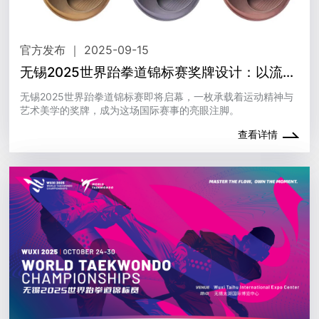
官方发布 ｜ 2025-09-15
无锡2025世界跆拳道锦标赛奖牌设计：以流动之美，定格运动荣光
无锡2025世界跆拳道锦标赛即将启幕，一枚承载着运动精神与
艺术美学的奖牌，成为这场国际赛事的亮眼注脚。
查看详情