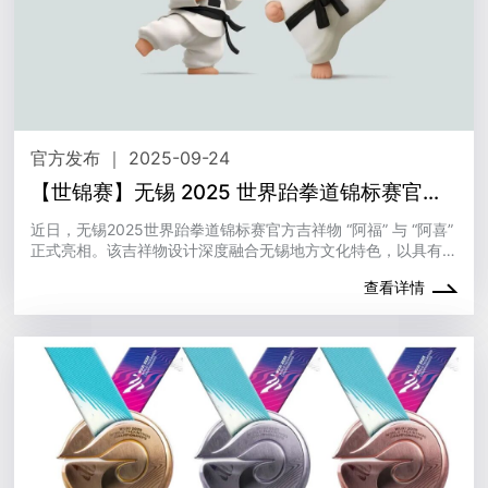
官方发布 ｜ 2025-09-24
【世锦赛】无锡 2025 世界跆拳道锦标赛官方吉祥物“阿福”“阿喜”正式发布
近日，无锡2025世界跆拳道锦标赛官方吉祥物 “阿福” 与 “阿喜”
正式亮相。该吉祥物设计深度融合无锡地方文化特色，以具有
百年历史的惠山泥人为灵感来源，将无锡深厚的文化底蕴与跆
查看详情
拳道运动精神有机结合，成为赛事文化表达的重要载体。