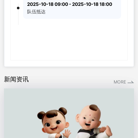
2025-10-18 09:00 - 2025-10-18 18:00
队伍抵达
新闻资讯
MORE