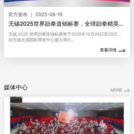
官方发布 ｜ 2025-08-19
无锡2025世界跆拳道锦标赛，全球跆拳精英十月聚首太湖之畔！
无锡 2025 世界跆拳道锦标赛将于2025年10月24日至30日，
在无锡太湖国际博览中心盛大举行。
查看详情
媒体中心
MORE
无锡街头藏着的 “跆拳道密码” | 世锦赛拍摄花絮