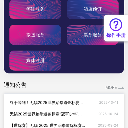
签证服务
酒店预订
接送服务
票务服务
操作手册
媒体注册
通知公告
MORE
终于等到！无锡2025世界跆拳道锦标赛门票开抢，惠民福利先到先得！
2025-10-11
无锡2025世界跆拳道锦标赛“冠军少年”特别训练营将于10月18日-10月31日举办
2025-10-24
【世锦赛】无锡 2025 世界跆拳道锦标赛官方吉祥物“阿福”“阿喜”正式发布
2025-09-24